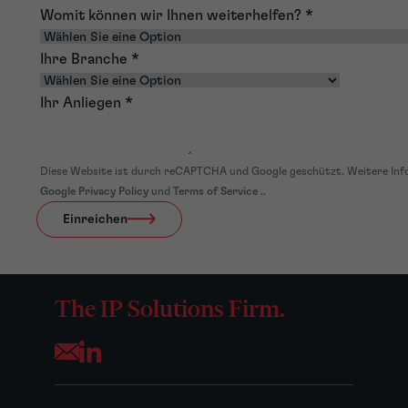
Womit können wir Ihnen weiterhelfen?
*
Ihre Branche
*
Ihr Anliegen
*
Diese Website ist durch reCAPTCHA und Google geschützt. Weitere Inf
Google Privacy Policy
und
Terms of Service
..
Einreichen
The IP Solutions Firm.
Opens your mail application