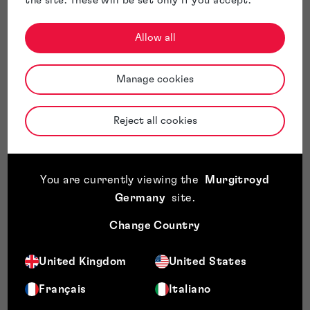
the site. These will be set only if you accept.
Allow all
Manage cookies
Reject all cookies
You are currently viewing the
Murgitroyd
Germany
site
.
Change Country
United Kingdom
United States
Français
Italiano