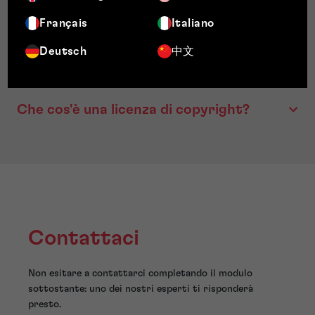
Che cos'è il copyright
Français
Italiano
Deutsch
中文
Cos'è una violazione del diritto d'autore?
Che cos'è una licenza di copyright?
Contattaci
Non esitare a contattarci completando il modulo
sottostante: uno dei nostri esperti ti risponderà
presto.