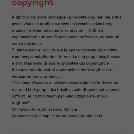
copyright
Il diritto d'autore protegge i prodotti originali della tua
creatività e si applica a opere letterarie, artistiche,
musicali e drammatiche, trasmissioni TV, film e
registrazioni sonore. Copre anche software, contenuti
web e database.
Ti aiuteremo a individuare le opere coperte dal diritto
d'autore, consigliandoti in merito alla proprietà, licenza
e sfruttamento di opere protette dal copyright e
intraprendendo azioni appropriate contro gli atti di
violazione dei tuoi diritti.
"Il diritto d'autore è un'arma essenziale tra le dotazioni
dei diritti di proprietà intellettuale di qualsiasi azienda.
Affidati al nostro team per valorizzarlo nel modo
migliore".
Christian Finn, Direttore, Marchi
Contattaci per capire come possiamo aiutarti.