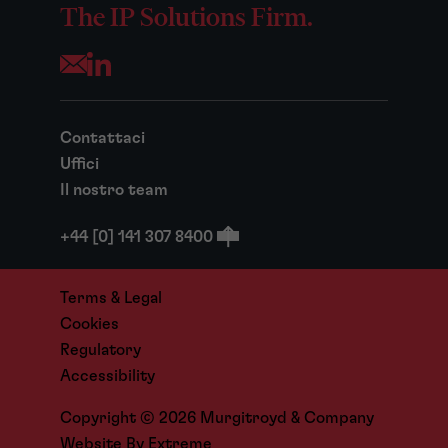
The IP Solutions Firm.
Opens your mail application
Contattaci
Uffici
Il nostro team
+44 [0] 141 307 8400
Terms & Legal
Cookies
Regulatory
Accessibility
Copyright © 2026 Murgitroyd & Company
Website By
Extreme