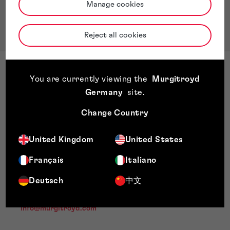
Manage cookies
Reject all cookies
You are currently viewing the
Murgitroyd
Germany
site
.
Kontakt
Change Country
Wir freuen uns über Ihre Anfrage. Einer unserer IP-
United Kingdom
United States
Experten wird Ihnen schnellstmöglich antworten. Gerne
können Sie uns auch direkt eine E-Mail schreiben an:
Français
Italiano
info@murgitroyd.com
Deutsch
中文
+49 [0] 89 309 071 100
info@murgitroyd.com