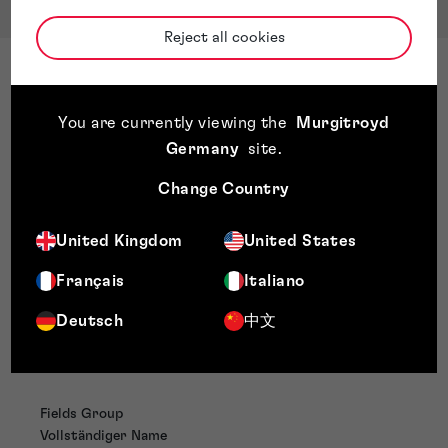
Reject all cookies
You are currently viewing the
Murgitroyd
Kontakt
Germany
site
.
Change Country
Wir freuen uns über Ihre Anfrage. Einer unserer IP-
Experten wird Ihnen schnellstmöglich antworten. Gerne
können Sie uns auch direkt eine E-Mail schreiben an:
United Kingdom
United States
info@murgitroyd.com
Français
Italiano
+49 [0] 89 309 071 100
Deutsch
中文
info@murgitroyd.com
Fields Group
Vollständiger Name