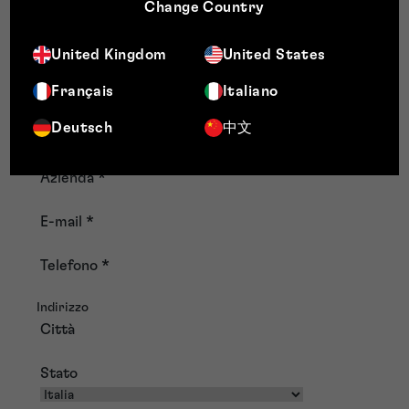
Change Country
Fields Group
United Kingdom
United States
Nome e cognome
Nome di battesimo
Français
Italiano
Deutsch
中文
Cognome
Azienda
*
E-mail
*
Telefono
*
Indirizzo
Città
Stato