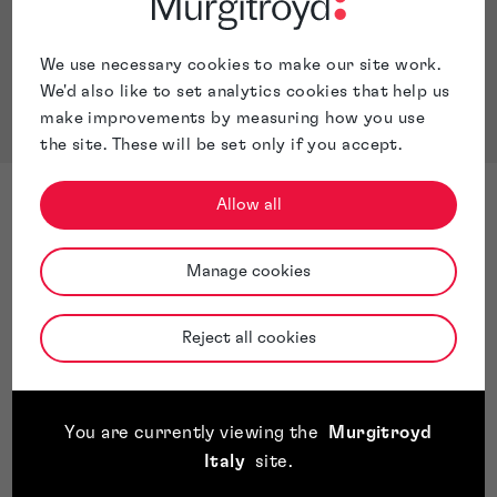
We use necessary cookies to make our site work.
We'd also like to set analytics cookies that help us
make improvements by measuring how you use
the site. These will be set only if you accept.
Allow all
Manage cookies
Contattaci
Non esitare a contattarci completando il modulo
Reject all cookies
sottostante: uno dei nostri esperti ti risponderà
presto.
+39 0287 398 550
You are currently viewing the
Murgitroyd
Italy
site
.
info@murgitroyd.com