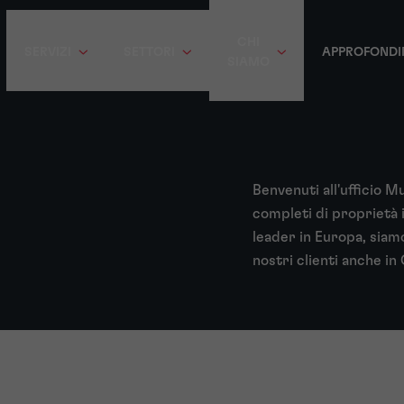
CHI
SERVIZI
SETTORI
APPROFONDI
SIAMO
Benvenuti all'ufficio M
completi di proprietà i
leader in Europa, siamo
nostri clienti anche i