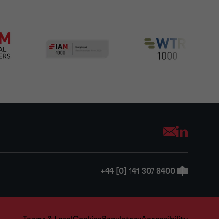
Opens your mai
+44 [0] 141 307 8400