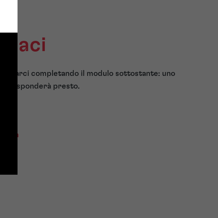
ttaci
ntattarci completando il modulo sottostante: uno
i ti risponderà presto.
0
d.com