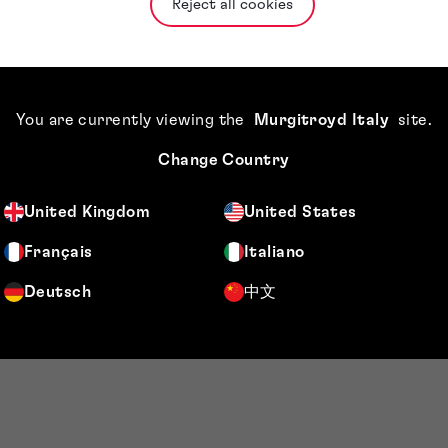
Reject all cookies
Conta
You are currently viewing the
Murgitroyd Italy
site
.
Non esitare a co
Change Country
dei nostri espert
United Kingdom
United States
+39 0287 398 55
Français
Italiano
info@murgitroy
Deutsch
中文