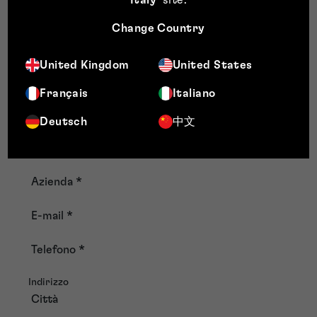
+39 0287 398 550
Change Country
info@murgitroyd.com
United Kingdom
United States
Fields Group
Français
Italiano
Nome e cognome
Nome di battesimo
Deutsch
中文
Cognome
Azienda
*
E-mail
*
Telefono
*
Indirizzo
Città