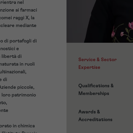
rientra nel
nzione ai farmaci
comei raggi X, la
nucleare mediante
o di portafogli di
gnostici e
 libertà di
Service & Sector
maturata in ruoli
Expertise
ltinazionali,
e di
Qualifications &
Aziende piccole,
Memberships
il loro patrimonio
nto,
ente
Awards &
Accreditations
orato in chimica