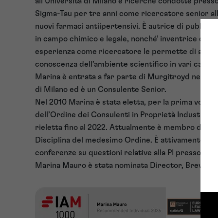
all’Università di Milano e ricerche condotte presso 
Sigma-Tau per tre anni come ricercatore senior all
nuovi farmaci antiipertensivi. È autrice di pubblica
in campo chimico e legale, nonché’ inventrice di bre
esperienza come ricercatore le permette di aver
conoscenza dell’ambiente scientifico in vari campi 
Marina è entrata a far parte di Murgitroyd nel 2011
di Milano ed è un Consulente Senior.
Nel 2010 Marina è stata eletta, per la prima volta
dell’Ordine dei Consulenti in Proprietà Industriale
rieletta fino al 2022. Attualmente è membro del Co
Disciplina del medesimo Ordine. È attivamente coin
conferenze su questioni relative alla PI presso vari 
Marina Mauro è stata nominata Director, Brevetti,