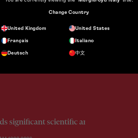
Change Country
United Kingdom
United States
Français
Italiano
Deutsch
中文
 significant scientific and industry dep