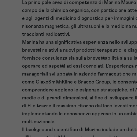
La principale area di competenza di Marina Mauro 
campo della chimica organica, con particolare atte
e agli agenti di medicina diagnostica per immagini 
risonanza magnetica, gli ultrasuoni e la medicina 
traccianti radioattivi.
Marina ha una significativa esperienza nello svilupp
brevetti relativi a nuovi prodotti terapeutici e dia
fornisce consulenza sia sulla brevettabilità sia sulla
operare ed aspetti ad essi correlati. L’esperienza 
manageriali sviluppata in aziende farmaceutiche mu
come GlaxoSmithKline e Bracco Group, le consent
comprendere appieno le esigenze strategiche, di 
medie e di grandi dimensioni, al fine di sviluppare 
di PI e trarre il massimo ritorno dal loro investime
implementando le conoscenze apprese in un ambi
multinazionale.
Il background scientifico di Marina include un dott