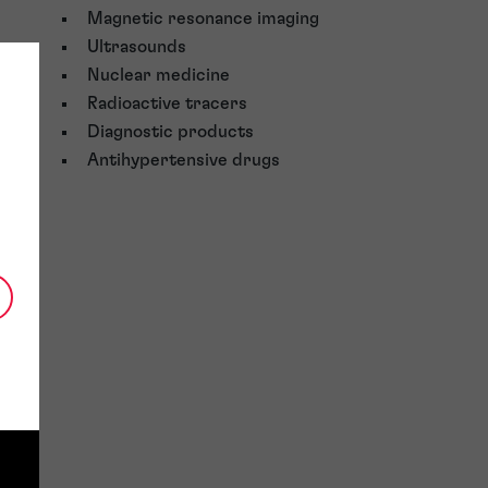
Magnetic resonance imaging
Ultrasounds
Nuclear medicine
Radioactive tracers
Diagnostic products
Antihypertensive drugs