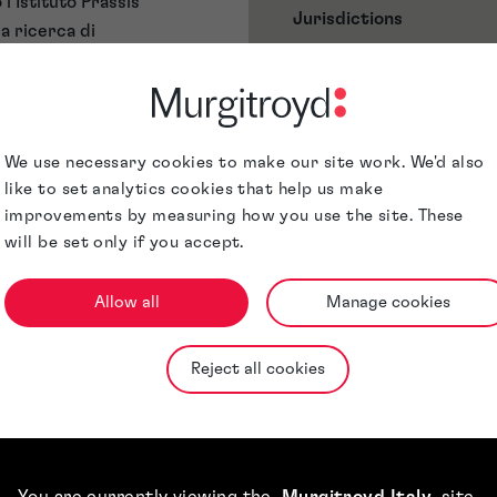
l’Istituto Prassis
Jurisdictions
a ricerca di
zioni scientifiche
vetti. La sua
e una buona
chimici.
We use necessary cookies to make our site work. We'd also
 presso l’ufficio
like to set analytics cookies that help us make
improvements by measuring how you use the site. These
, membro
will be set only if you accept.
 ed è stata
nsiglio di
Allow all
Manage cookies
volta in
Enti.
Reject all cookies
 nell’agosto 2021
You are currently viewing the
Murgitroyd Italy
site
.