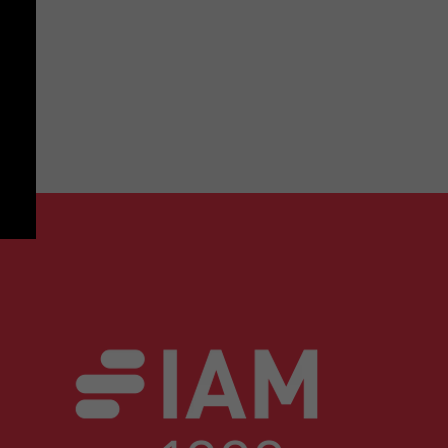
th.
Marina advises on drafting, prosecutio