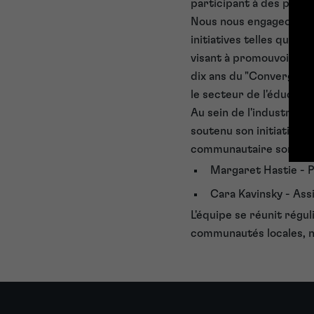
participant à des présen
Nous nous engageons ég
initiatives telles que 
visant à promouvoir le
dix ans du "Converge Ch
le secteur de l'éducatio
Au sein de l'industrie j
soutenu son initiative 
communautaire sont les 
Margaret Hastie - 
Cara Kavinsky - Ass
L'équipe se réunit régu
communautés locales, na