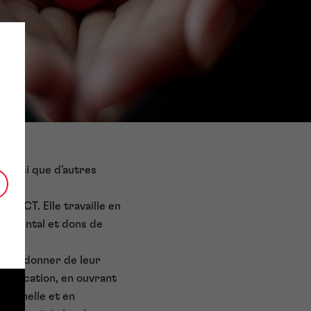
ainsi que d'autres
:PACT. Elle travaille en
nnemental et dons de
té de donner de leur
'éducation, en ouvrant
sionnelle et en