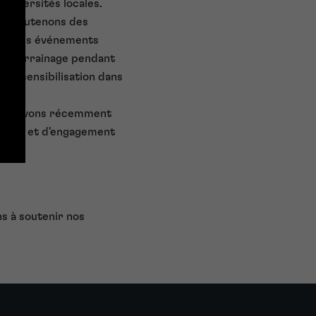
universités locales.
 et soutenons des
enir des événements
re parrainage pendant
 de sensibilisation dans
ve" et avons récemment
sation et d'engagement
s à soutenir nos