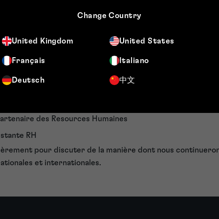
tations et à des concours de carrière avec les écoles et les 
alement auprès des étudiants lors de salons universitaires
Change Country
le Festival de la jeunesse. Nous continuons également de sout
s sciences et les entrepreneurs en phase de démarrage. Not
United Kingdom
United States
allenge" pour les universités est un exemple de nos activités
Français
Italiano
n.
uridique, nous soutenons activement le travail de "IP Inclusi
Deutsch
中文
"Careers in Ideas". Les membres de notre comité de sensibili
suivants :
Partenaire des Resources Humaines
istante RH
lièrement pour discuter de la manière dont nous continueron
tionales et internationales.