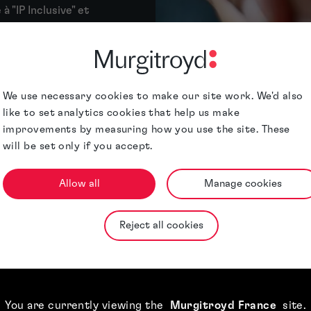
à "IP Inclusive" et
engagement à
notre domaine.
We use necessary cookies to make our site work. We'd also
like to set analytics cookies that help us make
improvements by measuring how you use the site. These
will be set only if you accept.
soutenir les communautés proches de son réseau de bureaux 
Allow all
Manage cookies
 le monde.
sation Communautaire" est un élément clé de notre groupe IM
vec d'autres équipes telles que l'équipe "Engagement enviro
Reject all cookies
coordonner nos activités de soutien aux communautés.
ièrement auprès de nos collègues en leur offrant la possibili
étences. Nous sommes également actifs dans le secteur de l
s aux élèves qui souhaitent acquérir une expérience profes
You are currently viewing the
Murgitroyd France
site
.