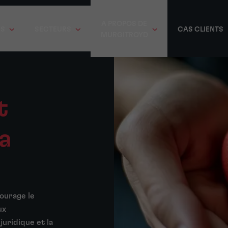
A PROPOS DE
ES
SECTEURS
CAS CLIENTS
MURGITROYD
t
a
ourage le
ux
juridique et la