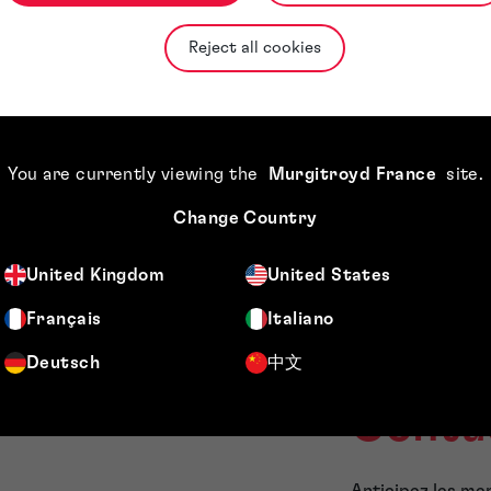
utilis
publi
Reject all cookies
publi
Servi
lorsq
princ
You are currently viewing the
Murgitroyd France
site
.
Change Country
United Kingdom
United States
Français
Italiano
Deutsch
中文
Conta