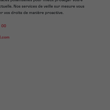
naces potentielles pour mieux protéger votre
ctuelle. Nos services de veille sur mesure vous
er vos droits de manière proactive.
2 00
d.com