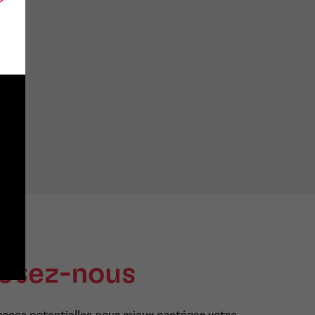
és sur les principales plateformes de médias sociaux et dans 
cations en ligne. Ce service peut également être étendu aux
cations physiques/hors ligne.
ces de surveillance des places de marché - pour être alerté
ue le nom de votre marque ou de votre produit est utilisé su
ipales places de marché.
ctez-nous