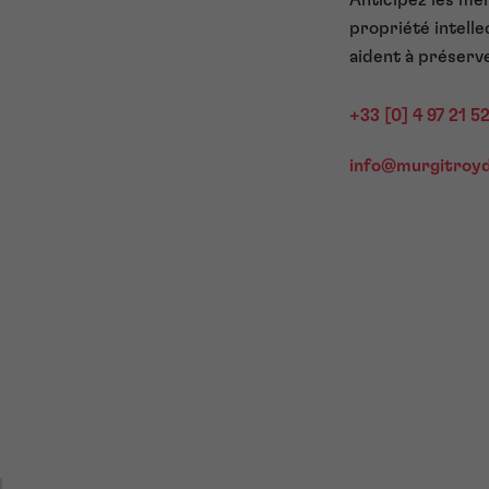
Anticipez les me
propriété intelle
aident à préserv
+33 [0] 4 97 21 5
info@murgitroy