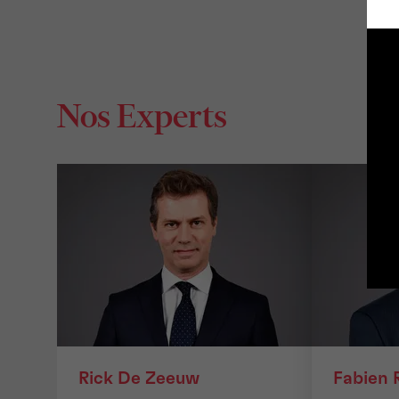
Nos Experts
Rick De Zeeuw
Fabien 