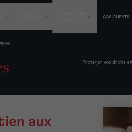
A PROPOS DE
ES
SECTEURS
CAS CLIENTS
MURGITROYD
itiges
es
Protéger vos droits et
tien aux