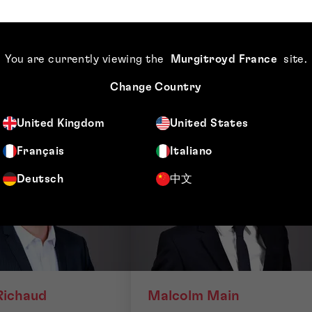
You are currently viewing the
Murgitroyd France
site
.
Change Country
United Kingdom
United States
Français
Italiano
Deutsch
中文
Richaud
Malcolm Main