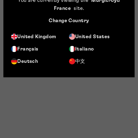
You are currently viewing the
Murgitroyd
France
site
.
Change Country
United Kingdom
United States
Français
Italiano
Deutsch
中文
Murgitroyd
Portal (murgitroydfo.com)
portalhelp@murgitroyd.com
Nos équipes de conception et de
développement ajoutent continuellement 
nouvelles fonctionnalités au portail, mais s