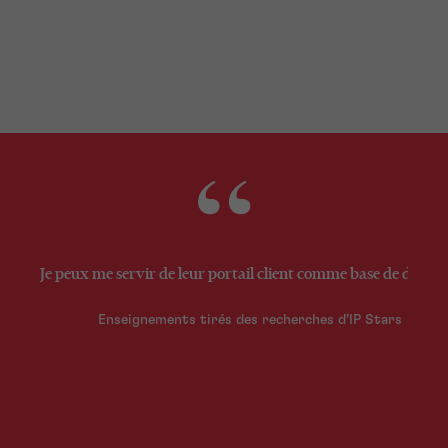
vous avez des suggestions sur la manière d
nous pourrions encore l'améliorer, veuillez
contacter notre équipe d'aide au portail.
Je peux me servir de leur portail client comme base de donnée
Enseignements tirés des recherches d’IP Stars