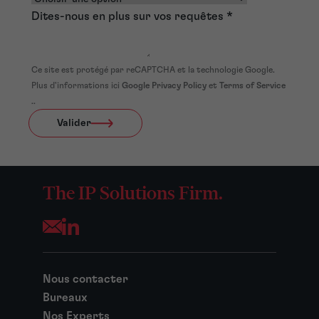
Dites-nous en plus sur vos requêtes
*
Ce site est protégé par reCAPTCHA et la technologie Google.
Plus d'informations ici
Google Privacy Policy
et
Terms of Service
..
Valider
The IP Solutions Firm.
Opens your mail application
Nous contacter
Bureaux
Nos Experts