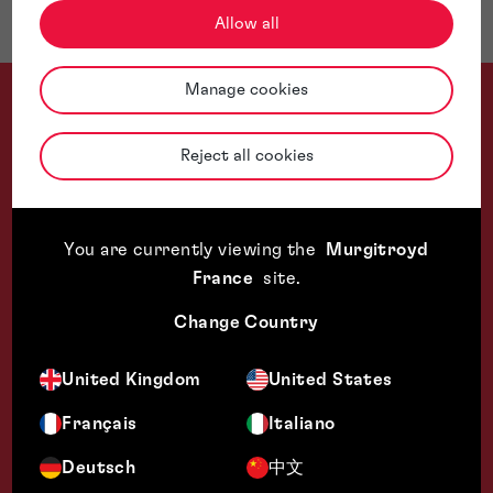
Allow all
Manage cookies
Reject all cookies
Une qualité de service de premier ordre. Murgitroyd réunit un
You are currently viewing the
Murgitroyd
France
site
.
Change Country
United Kingdom
United States
Français
Italiano
Deutsch
中文