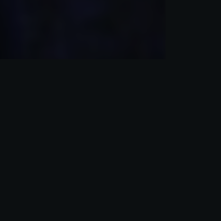
 en propriété intellectuelle. Nos
tent à profit des décennies
ir des solutions de PI en France, en
la valeur pour les plus grands
d’antériorités
et du
dépôt
au
suivi
uilles
, nous proposons une gamme