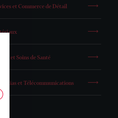
vices et Commerce de Détail
tériaux
 Vie et Soins de Santé
 Médias et Télécommunications