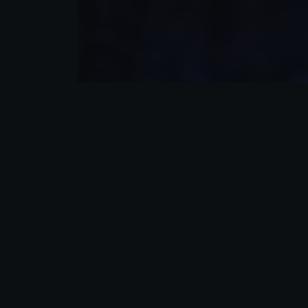
Nou
con
d’e
Eur
Dep
inn
des
com