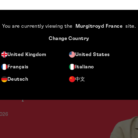
You are currently viewing the
Murgitroyd France
site
.
Change Country
United Kingdom
United States
Français
Italiano
’est son aptitude à allier
Murgitroyd s’a
Deutsch
中文
s et modèles dans une
étendue et
c un impact concret.
marchés loc
solide 
2026