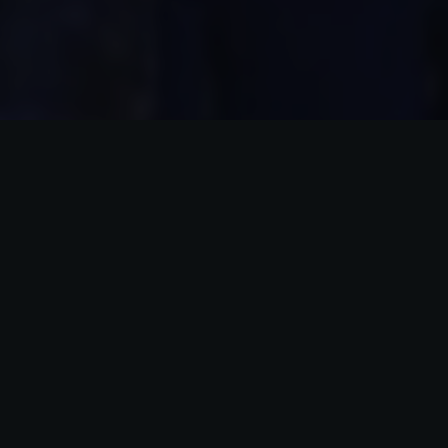
s sommes un cabinet paneuropéen de premier plan spécialisé
seils qualifiés en
brevets
,
marques
et
dessins
&
modèles
met
xpérience et une expertise sectorielle approfondie pour offr
ope, au Royaume Uni, dans les Amériques et en Asie.
uis 1975, nous nous consacrons à accompagner et à créer de 
ovateurs et les marques leaders mondiales. De la
recherche 
 procédures
, aux
renouvellements
et à la
gestion de portefe
plète de solutions stratégiques de propriété intellectuelle.