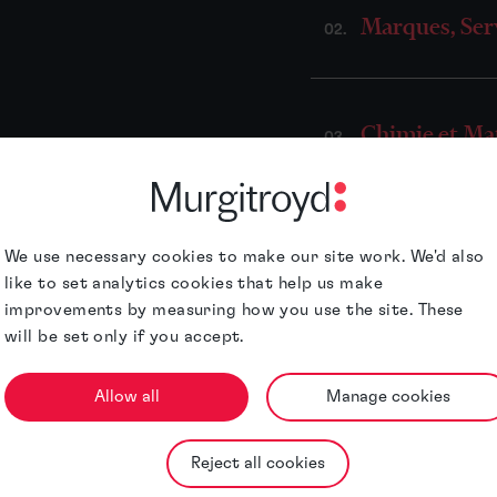
Marques, Ser
02.
Chimie et Ma
ingénierie
marques
03.
Sciences de la
04.
We use necessary cookies to make our site work. We'd also
like to set analytics cookies that help us make
improvements by measuring how you use the site. These
will be set only if you accept.
Technologie,
05.
Allow all
Manage cookies
Reject all cookies