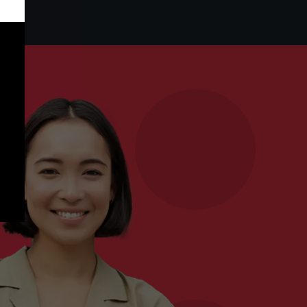
ppuie sur une présence internationale
 une connaissance approfondie des
aux pour offrir un accompagnement
à une clientèle particulièrement
impressionnante.
WTR 1000