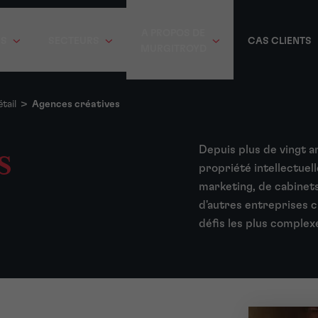
A PROPOS DE
ES
SECTEURS
CAS CLIENTS
MURGITROYD
tail
>
Agences créatives
s
Depuis plus de vingt a
propriété intellectuel
marketing, de cabinet
d'autres entreprises c
défis les plus complex