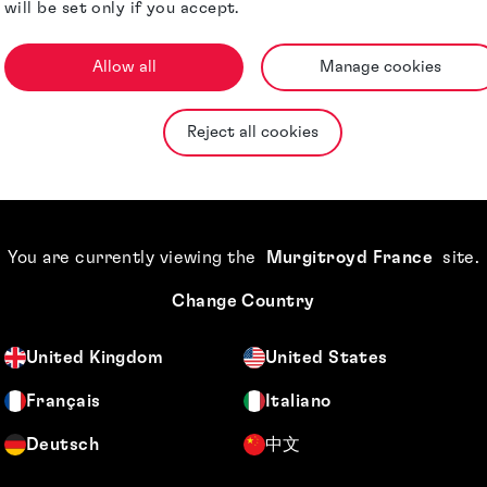
will be set only if you accept.
Allow all
Manage cookies
proté
Reject all cookies
être 
veille
pours
You are currently viewing the
Murgitroyd France
site
.
vous 
ajout
Change Country
avec l
United Kingdom
United States
Français
Italiano
Deutsch
中文