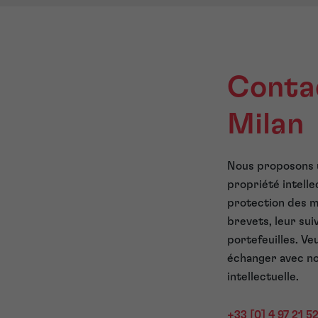
Contac
Milan
Nous proposons 
propriété intelle
protection des ma
brevets, leur sui
portefeuilles. Ve
échanger avec no
intellectuelle.
+33 [0] 4 97 21 5