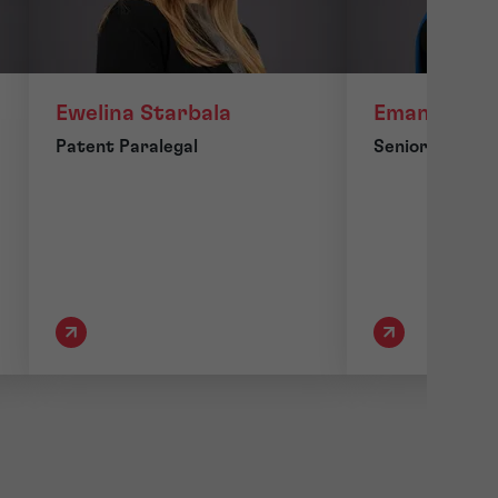
Ewelina Starbala
Emanuela Vi
Patent Paralegal
Senior Patent 