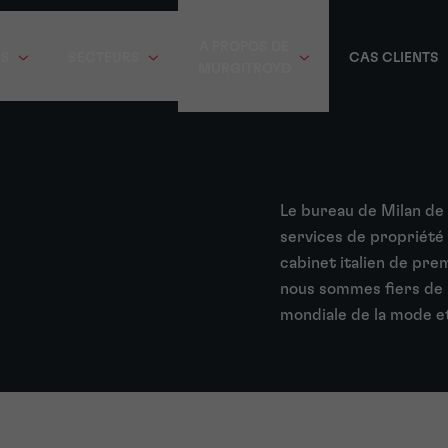
A PROPOS DE
ES
SECTEURS
CAS CLIENTS
MURGITROYD
Le bureau de Milan de
services de propriété i
cabinet italien de pre
nous sommes fiers de r
mondiale de la mode et