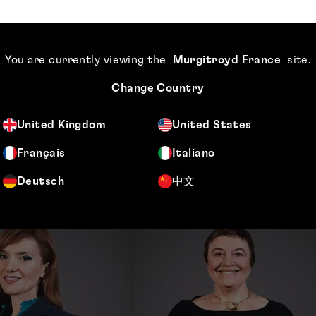
You are currently viewing the
Murgitroyd France
site
.
Change Country
United Kingdom
United States
Français
Italiano
 de Milan
Deutsch
中文