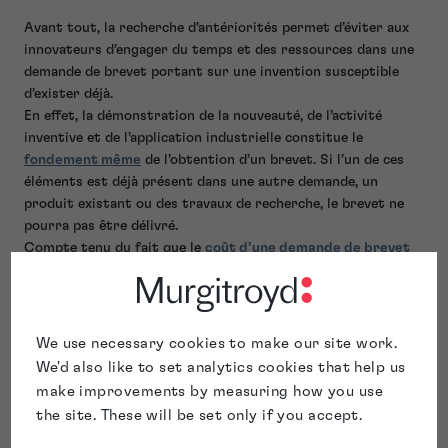
Avant tout, la recherche d’antériorités permet d’éviter aux
innovateurs d’engager du temps et des ressources dans une
demande de brevet portant sur une invention susceptible
d’exister déjà.
En effet, la démonstration de la nouveauté, de l’activité
inventive et de l’application industrielle constitue le
fondement même
de l’obtention d’un brevet. Si l’un de ces
éléments est déjà présent dans une autre demande, un
produit existant ou des travaux de recherche, le brevet ne
pourra pas être délivré.
Compte tenu du fait que le
coût d’une demande de brevet
peut rapidement atteindre des montants significatifs, la
réalisation d’une recherche d’antériorités constitue une
démarche judicieuse sur le plan financier.
Au-delà de cet aspect, une recherche d’antériorités permet
We use necessary cookies to make our site work.
également d’identifier des opportunités pour adapter et
We'd also like to set analytics cookies that help us
affiner la demande au regard des technologies existantes, en
make improvements by measuring how you use
mettant en évidence les éléments clés sur lesquels le dépôt
the site. These will be set only if you accept.
devra porter et qu’il conviendra de valoriser.
Il s’agit sans doute de l’un des aspects les plus stratégiques