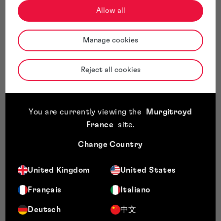
de la recherche d’antériorités. Elle offre une vision claire de
Allow all
l’environnement concurrentiel et permet d’identifier des «
espaces libres » où aucune invention n’est encore protégée,
Manage cookies
ce qui vous permet d’orienter et d’adapter votre innovation.
La recherche peut également mettre en évidence des
problématiques de «
liberté d’exploitation
» (FTO), afin
Reject all cookies
d’éviter toute atteinte aux droits de tiers avant d’engager
des investissements supplémentaires.
Puis-je réaliser moi-même une
recherche d’antériorités ?
You are currently viewing the
Murgitroyd
France
site
.
Comme pour de nombreux aspects du dépôt de brevet, il est
Change Country
possible de réaliser soi-même une recherche d’antériorités.
Toutefois, les risques associés conduisent souvent à
privilégier le recours à un spécialiste, solution généralement
United Kingdom
United States
plus pertinente sur le plan économique.
Français
Italiano
Un
Conseil en brevets
procédera à une analyse approfondie
des obstacles potentiels à la brevetabilité de votre invention
Deutsch
中文
et vous apportera des recommandations stratégiques afin